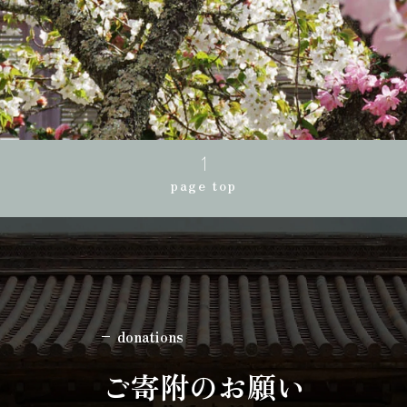
page top
donations
ご寄附のお願い