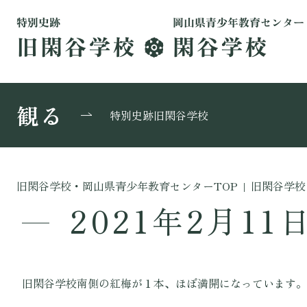
観る
特別史跡旧閑谷学校
旧閑谷学校・岡山県青少年教育センターTOP
|
旧閑谷学校
2021年2月11
旧閑谷学校南側の紅梅が１本、ほぼ満開になっています。