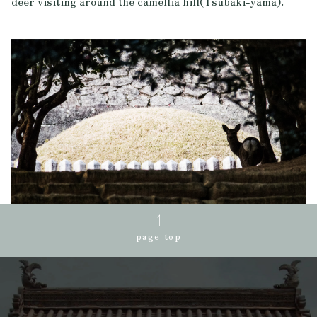
deer visiting around the camellia hill(Tsubaki-yama).
page top