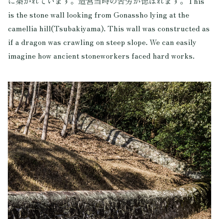
に築かれています。造営当時の苦労が偲ばれます。This
is the stone wall looking from Gonassho lying at the
camellia hill(Tsubakiyama). This wall was constructed as
if a dragon was crawling on steep slope. We can easily
imagine how ancient stoneworkers faced hard works.