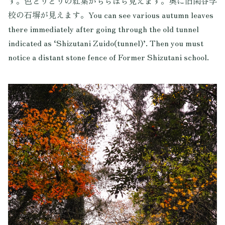
す。色とりどりの紅葉がちらほら見えます。奥に旧閑谷学
校の石塀が見えます。You can see various autumn leaves
there immediately after going through the old tunnel
indicated as ‘Shizutani Zuido(tunnel)’. Then you must
notice a distant stone fence of Former Shizutani school.