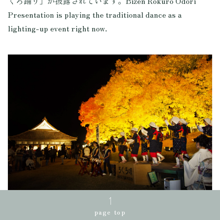
くろ踊り」が披露されています。Bizen Rokuro Odori
Presentation is playing the traditional dance as a
lighting-up event right now.
page top