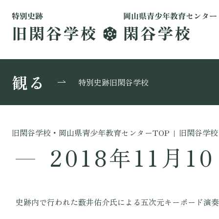
観る
特別史跡旧閑谷学校
旧閑谷学校・岡山県青少年教育センターTOP
|
旧閑谷学校
2018年11月1
史跡内で行われた薮井佑介氏による五次元キーボード演奏の様子です。This is the