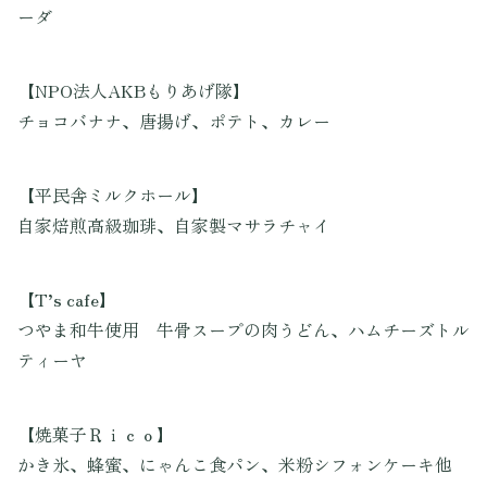
ーダ
【NPO法人AKBもりあげ隊】
チョコバナナ、唐揚げ、ポテト、カレー
【平民舎ミルクホール】
自家焙煎高級珈琲、自家製マサラチャイ
【T’s cafe】
つやま和牛使用 牛骨スープの肉うどん、ハムチーズトル
ティーヤ
【焼菓子Ｒｉｃｏ】
かき氷、蜂蜜、にゃんこ食パン、米粉シフォンケーキ他