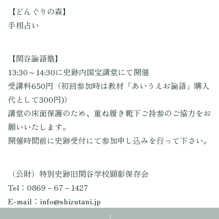
【どんぐりの森】
手相占い
【閑谷論語塾】
13:30～14:30に史跡内国宝講堂にて開催
受講料650円（初回参加時は教材「あいうえお論語」購入
代として300円)）
講堂の床面保護のため、重ね履き靴下ご持参のご協力をお
願いいたします。
開催時間前に史跡受付にて参加申し込みを行って下さい。
（公財）特別史跡旧閑谷学校顕彰保存会
Tel：0869－67－1427
E-mail：info@shizutani.jp