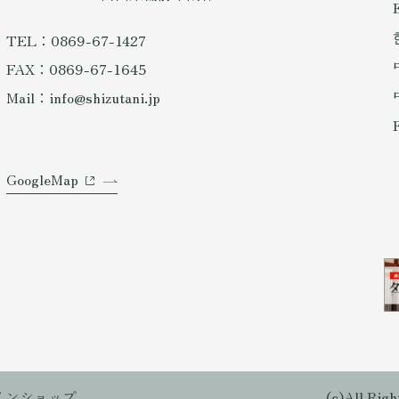
TEL：0869-67-1427
FAX：0869-67-1645
Mail：info@shizutani.jp
GoogleMap
インショップ
(c)All 