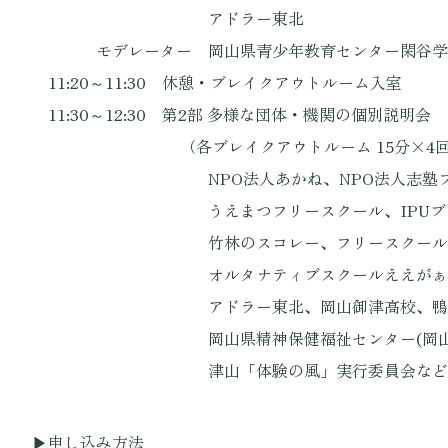
アドラー東北 高橋
モデレーター 岡山県青少年教育センター閑谷学
11:20～11:30 休憩・ブレイクアウトルーム入室
11:30～12:30 第2部 多様な団体・機関の個別説明会
（各ブレイクアウトルーム 15分×4回
NPO法人あかね、NPO法人志塾フリースク
うえまつフリースクール、IPUブリッジ、
竹林のスコレー、フリースクール育海、
オルタナティブスクールええがぁLABO、
アドラー東北、岡山御津高校、鴨方
岡山県精神保健福祉センター(岡山県ひき
津山「体験の風」実行委員会など
▶申し込み方法