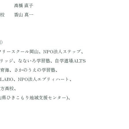
 直子
校 香山 真一
）
ール岡山、NPO法人ステップ、
なないろ学習塾、自学道場ALTS
さかのうえの学習塾、
NPO法人エブリィハート、
高校、
こもり地域支援センター)、