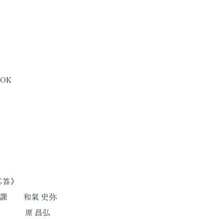
OK
応答》
和氣 史弥
 昌弘