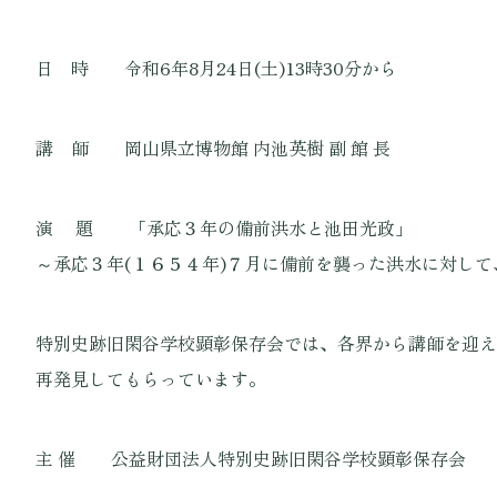
日 時 令和6年8月24日(土)13時30分から
講 師 岡山県立博物館 内池英樹 副 館 長
演 題 「承応３年の備前洪水と池田光政」
～承応３年(１６５４年)７月に備前を襲った洪水に対し
特別史跡旧閑谷学校顕彰保存会では、各界から講師を迎え
再発見してもらっています。
主 催 公益財団法人特別史跡旧閑谷学校顕彰保存会