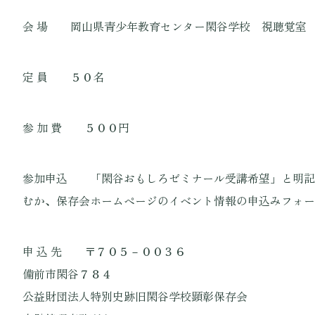
会 場 岡山県青少年教育センター閑谷学校 視聴覚室
定 員 ５０名
参 加 費 ５００円
参加申込 「閑谷おもしろゼミナール受講希望」と明記
むか、保存会ホームページのイベント情報の申込みフォー
申 込 先 〒７０５－００３６
備前市閑谷７８４
公益財団法人特別史跡旧閑谷学校顕彰保存会