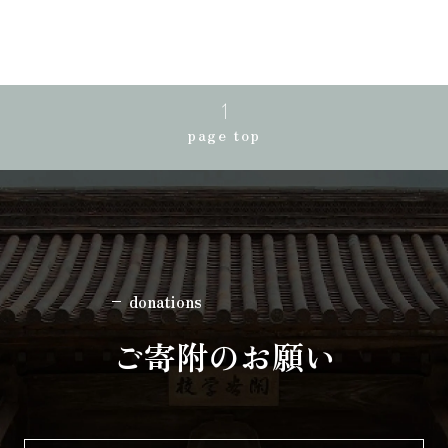
page top
donations
ご寄附のお願い