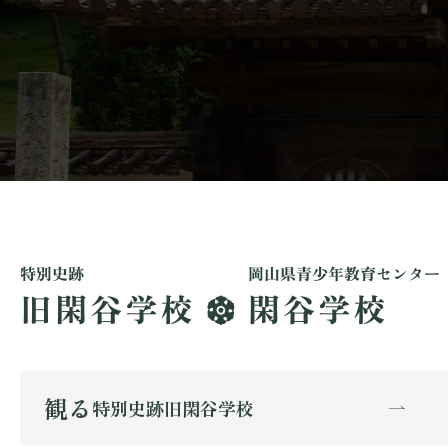
観る
特別史跡旧閑谷学校