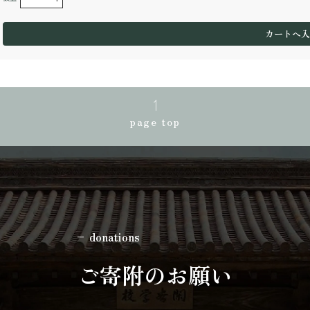
page top
donations
ご寄附のお願い