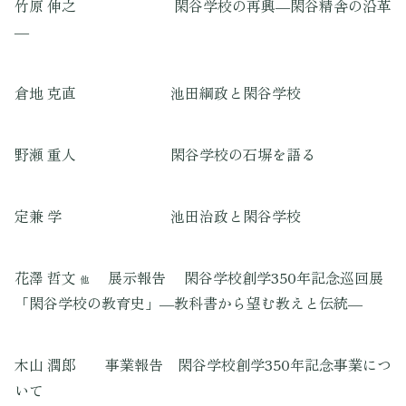
竹原 伸之 閑谷学校の再興―閑谷精舎の沿革
―
倉地 克直 池田綱政と閑谷学校
野瀬 重人 閑谷学校の石塀を語る
定兼 学 池田治政と閑谷学校
花澤 哲文
展示報告 閑谷学校創学350年記念巡回展
他
「閑谷学校の教育史」―教科書から望む教えと伝統―
木山 潤郎 事業報告 閑谷学校創学350年記念事業につ
いて