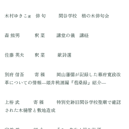
木村ゆきこ
俳 句 閑谷学校 楷の木俳句会
選
森 熊男 釈 菜 講堂の儀 講経
佐藤 英夫 釈 菜 献詩選
別府 信吾 寄 稿 岡山藩儒が記録した幕府寛政改
革についての情報―姫井桃源編『苞桑録』紹介―
上栫 武 寄 稿 特別史跡旧閑谷学校聖廟で確認
された木樋管と敷地造成