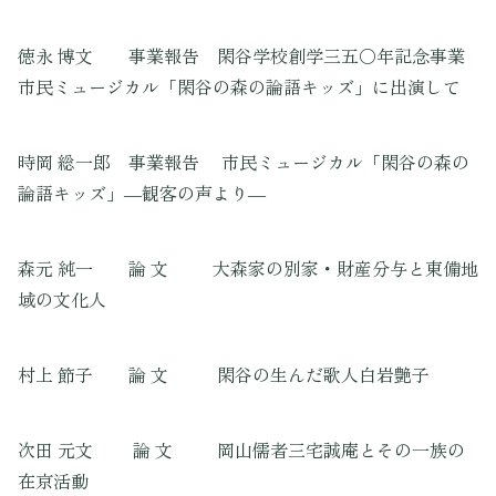
徳永 博文 事業報告 閑谷学校創学三五〇年記念事業
市民ミュージカル「閑谷の森の論語キッズ」に出演して
時岡 総一郎 事業報告 市民ミュージカル「閑谷の森の
論語キッズ」―観客の声より―
森元 純一 論 文 大森家の別家・財産分与と東備地
域の文化人
村上 節子 論 文 閑谷の生んだ歌人白岩艶子
次田 元文 論 文 岡山儒者三宅誠庵とその一族の
在京活動