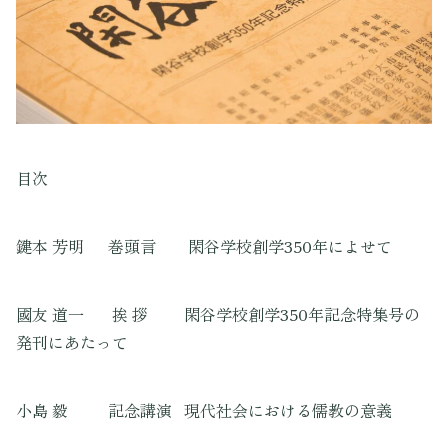
目次
鍵本 芳明 巻頭言 閑谷学校創学350年によせて
國友 道一 挨 拶 閑谷学校創学350年記念特集号の
発刊にあたって
小島 毅 記念講演 現代社会における儒教の意義