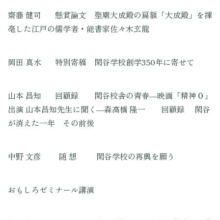
齋藤 健司 懸賞論文 聖廟大成殿の扁額「大成殿」を揮
毫した江戸の儒学者・能書家佐々木玄龍
岡田 真水 特別寄稿 閑谷学校創学350年に寄せて
山本 昌知 回顧録 閑谷校舎の青春―映画「精神０」
出演 山本昌知先生に聞く―森高橋 隆一 回顧録 閑谷
が消えた一年 その前後
中野 文彦 随 想 閑谷学校の再興を願う
おもしろゼミナール講演