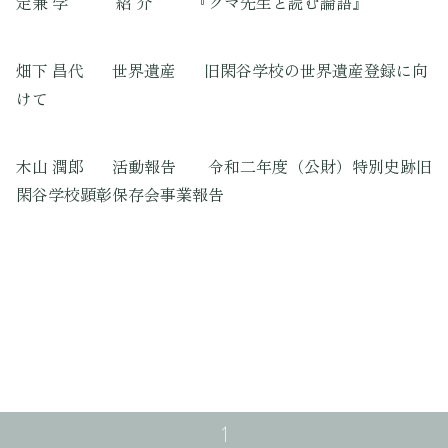
定兼 学 紹 介 『クマ先生と読む論語』
畑下 昌代 世界遺産 旧閑谷学校の世界遺産登録に向
けて
木山 潤郎 活動報告 令和二年度（公財）特別史跡旧
閑谷学校顕彰保存会事業報告